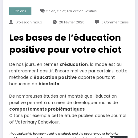
,
,
Chiens
Chien
Chiot
Education Positive
Drolesdanimaux
28 Février 2020
0 Commentaires
Les bases de l’éducation
positive pour votre chiot
De nos jours, en termes
d’éducation
, la mode est au
renforcement positif. Encore mal vue par certains, cette
méthode d’
éducation positive
apporte pourtant
beaucoup de
bienfaits
.
De nombreuses études ont montré que l’éducation
positive permet à un chien de développer moins de
comportements problématiques
.
Citons par exemple cette étude publiée dans le Journal
of Veterinary Behaviour.
The relationship between training methods and the occurrence of behavior