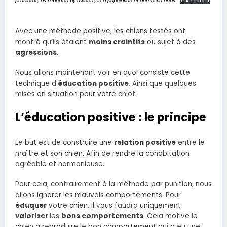
problems, as reported by owners, in a population of domestic dogs
Télécharger
Avec une méthode positive, les chiens testés ont
montré qu’ils étaient
moins craintifs
ou sujet à des
agressions
.
Nous allons maintenant voir en quoi consiste cette
technique d’
éducation positive
. Ainsi que quelques
mises en situation pour votre chiot.
L’éducation positive : le principe
Le but est de construire une
relation positive
entre le
maître et son chien. Afin de rendre la cohabitation
agréable et harmonieuse.
Pour cela, contrairement à la méthode par punition, nous
allons ignorer les mauvais comportements. Pour
éduquer
votre chien, il vous faudra uniquement
valoriser
les
bons comportements
. Cela motive le
chien à reproduire le bon comportement qui a eu une