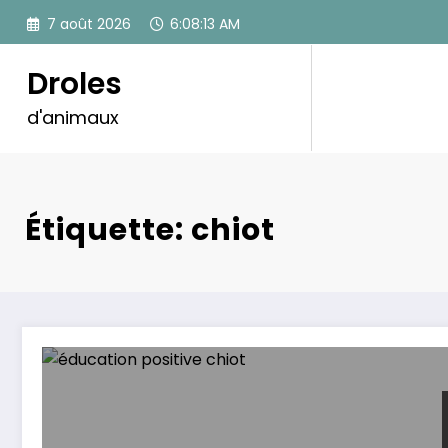
Aller
7 août 2026
6:08:13 AM
au
contenu
Droles
d'animaux
Étiquette: chiot