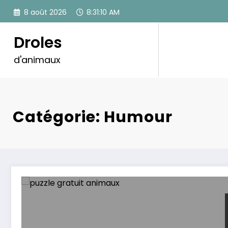
Aller
8 août 2026
8:31:10 AM
au
contenu
Droles
d'animaux
Catégorie: Humour