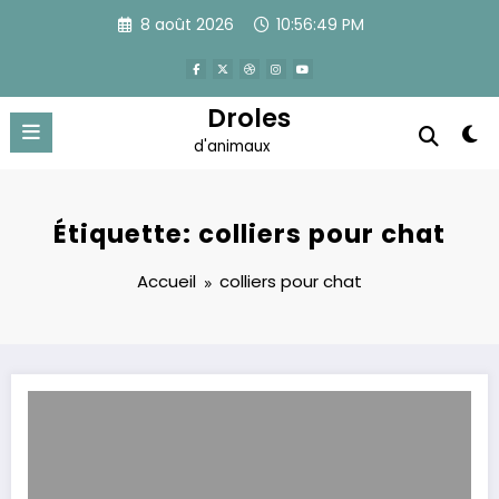
Aller
8 août 2026
10:56:49 PM
au
contenu
Droles
d'animaux
Étiquette: colliers pour chat
Accueil
colliers pour chat