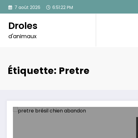
Aller
7 août 2026
6:51:22 PM
au
contenu
Droles
d'animaux
Étiquette: Pretre